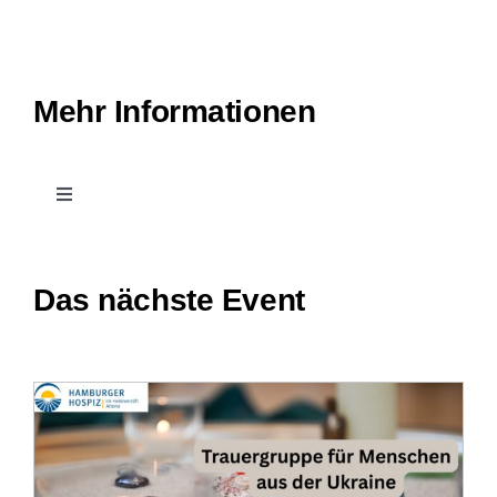
Mehr Informationen
Toggle
Navigation
Kontakt
Das nächste Event
Treffpunkt Hospiz
Stellenangebote und Praktika
Downloads