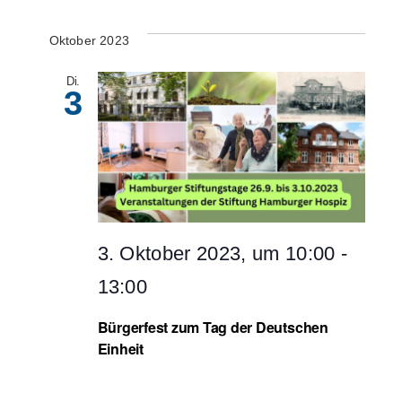
Su
Datum
Nav
wählen.
Oktober 2023
un
Di.
3
Ans
Nav
3. Oktober 2023, um 10:00
-
13:00
Bürgerfest zum Tag der Deutschen
Einheit