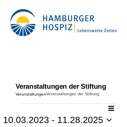
Zum
Inhalt
springen
Veranstaltungen der Stiftung
Veranstaltungen der Stiftung
Veranstaltungen
Veranstaltungen
Ver
Suche
Ver
Liste
10.03.2023
 - 
11.28.2025
Ans