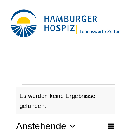
Zum
Inhalt
springen
Veranstaltu
Es wurden keine Ergebnisse
Hinweis
gefunden.
Anstehende
Ver
Suche
Liste