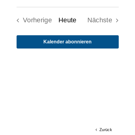
Ver
Datum
Ans
wählen.
Suc
Vorherige
Heute
Nächste
Nav
Veranstaltungen
Veranstalt
und
Kalender abonnieren
Ans
Nav
Zurück