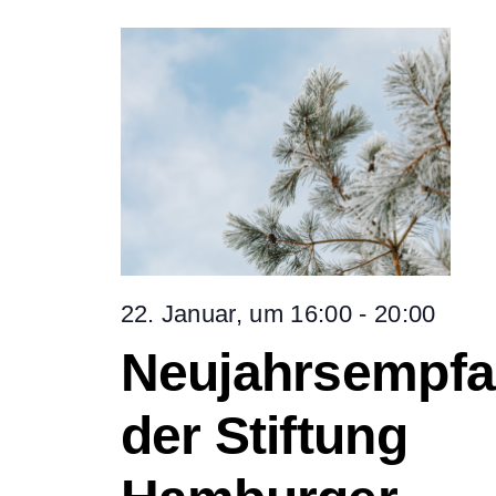
für
wählen.
Su
Nav
22.
un
Januar
Ans
2026
Nav
22. Januar, um 16:00
-
20:00
Neujahrsempf
der Stiftung