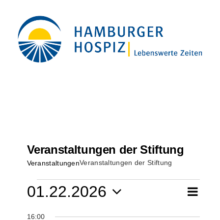
Zum
Inhalt
springen
Veranstaltungen der Stiftung
Veranstaltungen der Stiftung
Veranstaltungen
Veranstaltungen
01.22.2026
Ver
Suche
Ver
Tag
Datum
Ans
16:00