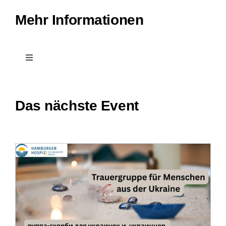
Mehr Informationen
Toggle
Navigation
Kontakt
Das nächste Event
Treffpunkt Hospiz
Stellenangebote und Praktika
Downloads
Impressum