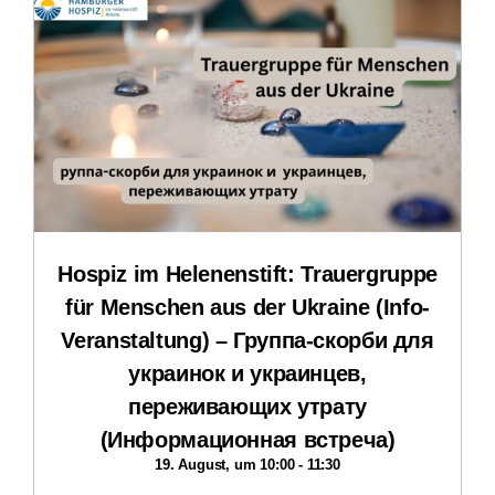
Stellenangebote und Praktika
Downloads
Impressum
Datenschutzerklärung
Hospiz im Helenenstift: Trauergruppe
für Menschen aus der Ukraine (Info-
Veranstaltung) – Группа-скорби для
украинок и украинцев,
переживающих утрату
(Информационная встреча)
19. August, um 10:00
-
11:30