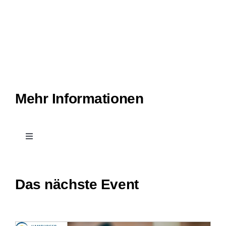
Mehr Informationen
Toggle
Navigation
Kontakt
Das nächste Event
Treffpunkt Hospiz