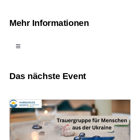
Mehr Informationen
Toggle
Navigation
Kontakt
Das nächste Event
Treffpunkt Hospiz
Stellenangebote und Praktika
Downloads