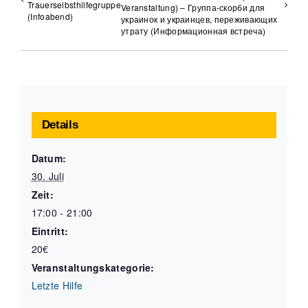
Trauerselbsthilfegruppe
Veranstaltung) – Группа-скорби для
(Infoabend)
украинок и украинцев, переживающих
утрату (Информационная встреча)
Details
Datum:
30. Juli
Zeit:
17:00 - 21:00
Eintritt:
20€
Veranstaltungskategorie:
Letzte Hilfe