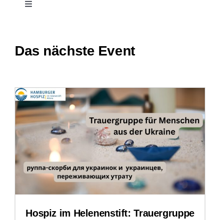
Toggle
Navigation
Kontakt
Das nächste Event
Treffpunkt Hospiz
Stellenangebote und Praktika
Downloads
Impressum
Datenschutzerklärung
Hospiz im Helenenstift: Trauergruppe