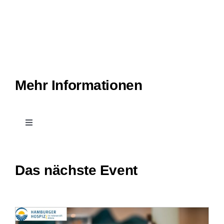
Mehr Informationen
Toggle
Navigation
Kontakt
Das nächste Event
Treffpunkt Hospiz
Stellenangebote und Praktika