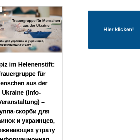
Hier klicken!
iz im Helenenstift:
Trauergruppe für
enschen aus der
Ukraine (Info-
Veranstaltung) –
уппа-скорби для
аинок и украинцев,
еживающих утрату
Информационная