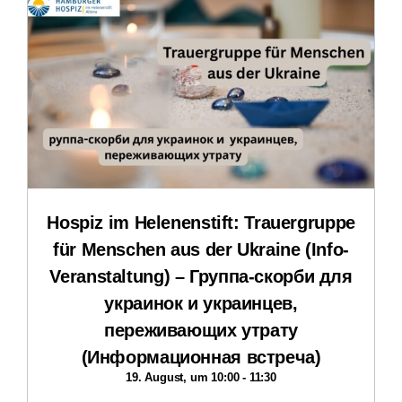
Stellenangebote und Praktika
Downloads
Impressum
Datenschutzerklärung
Hospiz im Helenenstift: Trauergruppe
für Menschen aus der Ukraine (Info-
Veranstaltung) – Группа-скорби для
украинок и украинцев,
переживающих утрату
(Информационная встреча)
19. August, um 10:00
-
11:30