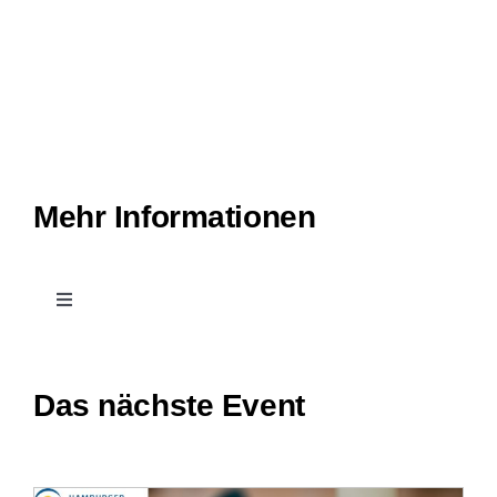
Mehr Informationen
Toggle
Navigation
Kontakt
Das nächste Event
Treffpunkt Hospiz