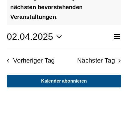
für
Hinweis
nächsten bevorstehenden
4.
Veranstaltungen
.
Februar
02.04.2025
Ve
Suche
Ve
Tag
Datum
An
2025
wählen.
Su
Vorheriger Tag
Nächster Tag
Na
un
Kalender abonnieren
An
Na