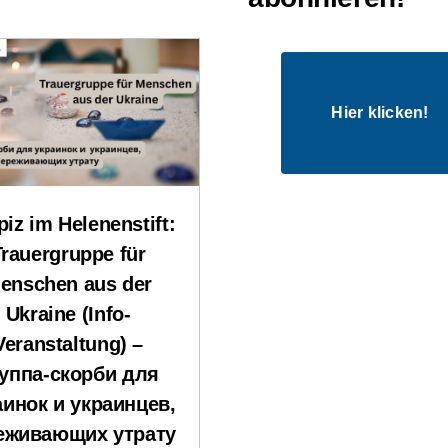
Hier klicken!
iz im Helenenstift:
Trauergruppe für
enschen aus der
Ukraine (Info-
Veranstaltung) –
уппа-скорби для
аинок и украинцев,
еживающих утрату