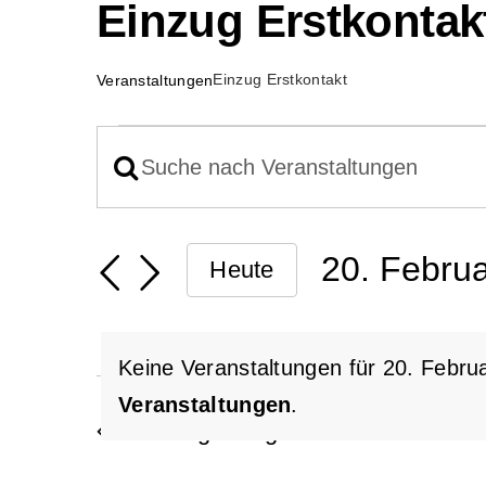
Einzug Erstkontak
Einzug Erstkontakt
Veranstaltungen
Veranstaltunge
Bitte
Veranstaltunge
Schlüsselwort
für
eingeben.
Suche
20. Febru
Heute
20.
Suche
Datum
und
nach
Februar
wählen.
Veranstaltungen
Keine Veranstaltungen für 20. Febru
Ansichten,
Schlüsselwort.
2025
Veranstaltungen
.
Vorheriger Tag
Navigation