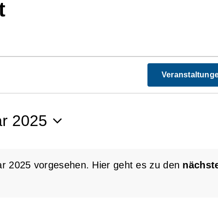
t
n
Veranstaltung
n
ar 2025
ar 2025 vorgesehen. Hier geht es zu den
nächst
Hinweis