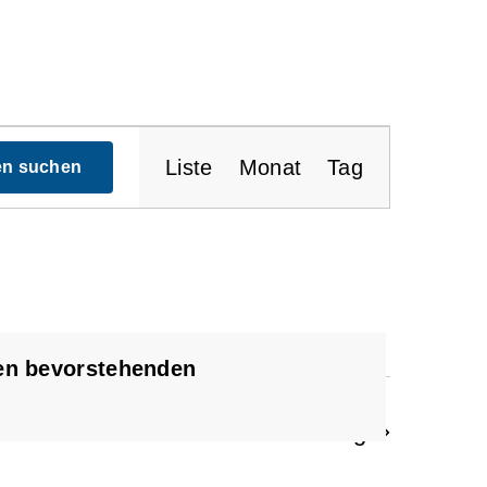
Veranstaltu
Liste
Monat
Tag
en suchen
Ansichten-
Navigation
en bevorstehenden
Nächster Tag